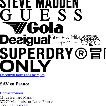
Découvrir toutes nos marques
SAV en France
Contactez-nous
11 rue Bernard Maris
37270 Montlouis-sur-Loire, France
+33 1 86 47 62 58