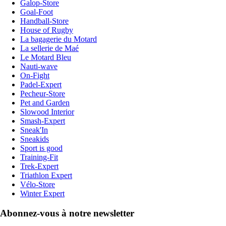
Galop-Store
Goal-Foot
Handball-Store
House of Rugby
La bagagerie du Motard
La sellerie de Maé
Le Motard Bleu
Nauti-wave
On-Fight
Padel-Expert
Pecheur-Store
Pet and Garden
Slowood Interior
Smash-Expert
Sneak'In
Sneakids
Sport is good
Training-Fit
Trek-Expert
Triathlon Expert
Vélo-Store
Winter Expert
Abonnez-vous à notre newsletter