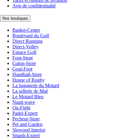
Tarifs et options de livraison
Avis de confidentialité
Nos boutiques
Basket-Center
Boulevard du Golf
Direct Running
Direct-Volley
Espace Golf
Foot-Store
Galop-Store
Goal-Foot
Handball-Store
House of Rugby
La bagagerie du Motard
La sellerie de Maé
Le Motard Bleu
Nauti-wave
On-Fight
Padel-Expert
Pecheur-Store
Pet and Garden
Slowood Interior
Smash-Expert