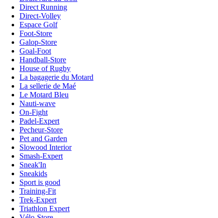
Direct Running
Direct-Volley
Espace Golf
Foot-Store
Galop-Store
Goal-Foot
Handball-Store
House of Rugby
La bagagerie du Motard
La sellerie de Maé
Le Motard Bleu
Nauti-wave
On-Fight
Padel-Expert
Pecheur-Store
Pet and Garden
Slowood Interior
Smash-Expert
Sneak'In
Sneakids
Sport is good
Training-Fit
Trek-Expert
Triathlon Expert
Vélo-Store