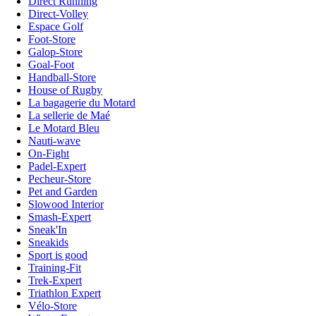
Direct Running
Direct-Volley
Espace Golf
Foot-Store
Galop-Store
Goal-Foot
Handball-Store
House of Rugby
La bagagerie du Motard
La sellerie de Maé
Le Motard Bleu
Nauti-wave
On-Fight
Padel-Expert
Pecheur-Store
Pet and Garden
Slowood Interior
Smash-Expert
Sneak'In
Sneakids
Sport is good
Training-Fit
Trek-Expert
Triathlon Expert
Vélo-Store