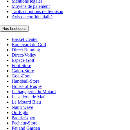
Mentions légales
Moyens de paiement
Tarifs et options de livraison
Avis de confidentialité
Nos boutiques
Basket-Center
Boulevard du Golf
Direct Running
Direct-Volley
Espace Golf
Foot-Store
Galop-Store
Goal-Foot
Handball-Store
House of Rugby
La bagagerie du Motard
La sellerie de Maé
Le Motard Bleu
Nauti-wave
On-Fight
Padel-Expert
Pecheur-Store
Pet and Garden