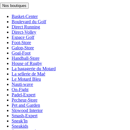
Nos boutiques
Basket-Center
Boulevard du Golf
Direct Running
Direct-Volley
Espace Golf
Foot-Store
Galop-Store
Goal-Foot
Handball-Store
House of Rugby
La bagagerie du Motard
La sellerie de Maé
Le Motard Bleu
Nauti-wave
On-Fight
Padel-Expert
Pecheur-Store
Pet and Garden
Slowood Interior
Smash-Expert
Sneak'In
Sneakids