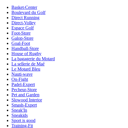
Basket-Center
Boulevard du Golf
Direct Running
Direct-Volley
Espace Golf
Foot-Store
Galop-Store
Goal-Foot
Handball-Store
House of Rugby
La bagagerie du Motard
La sellerie de Maé
Le Motard Bleu
Nauti-wave
On-Fight
Padel-Expert
Pecheur-Store
Pet and Garden
Slowood Interior
Smash-Expert
Sneak'In
Sneakids
Sport is good
Training-Fit