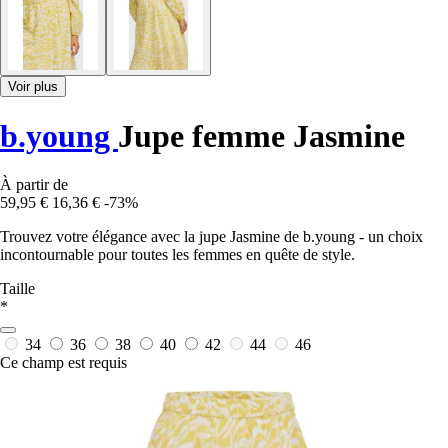
Voir plus
b.young
Jupe femme Jasmine
À partir de
59,95 €
16,36 €
-73%
Trouvez votre élégance avec la jupe Jasmine de b.young - un choix
incontournable pour toutes les femmes en quête de style.
Taille
*
34
36
38
40
42
44
46
Ce champ est requis