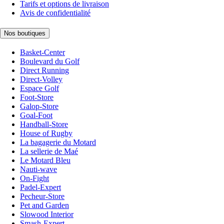
Tarifs et options de livraison
Avis de confidentialité
Nos boutiques
Basket-Center
Boulevard du Golf
Direct Running
Direct-Volley
Espace Golf
Foot-Store
Galop-Store
Goal-Foot
Handball-Store
House of Rugby
La bagagerie du Motard
La sellerie de Maé
Le Motard Bleu
Nauti-wave
On-Fight
Padel-Expert
Pecheur-Store
Pet and Garden
Slowood Interior
Smash-Expert