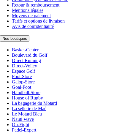
Retour & remboursement
Mentions légales
Moyens de paiement
Tarifs et options de livraison
Avis de confidentialité
Nos boutiques
Basket-Center
Boulevard du Golf
Direct Running
Direct-Volley
Espace Golf
Foot-Store
Galop-Store
Goal-Foot
Handball-Store
House of Rugby
La bagagerie du Motard
La sellerie de Maé
Le Motard Bleu
Nauti-wave
On-Fight
Padel-Expert