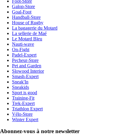
Foot-Store
Galop-Store
Goal-Foot
Handball-Store
House of Rugby
La bagagerie du Motard
La sellerie de Maé
Le Motard Bleu
Nauti-wave
On-Fight
Padel-Expert
Pecheur-Store
Pet and Garden
Slowood Interior
Smash-Expert
Sneak'In
Sneakids
Sport is good
Training-Fit
Trek-Expert
Triathlon Expert
Vélo-Store
Winter Expert
Abonnez-vous à notre newsletter