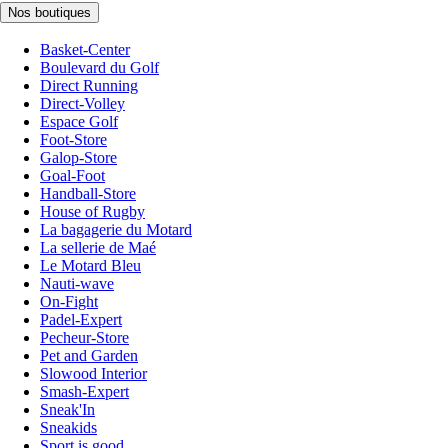
Nos boutiques
Basket-Center
Boulevard du Golf
Direct Running
Direct-Volley
Espace Golf
Foot-Store
Galop-Store
Goal-Foot
Handball-Store
House of Rugby
La bagagerie du Motard
La sellerie de Maé
Le Motard Bleu
Nauti-wave
On-Fight
Padel-Expert
Pecheur-Store
Pet and Garden
Slowood Interior
Smash-Expert
Sneak'In
Sneakids
Sport is good