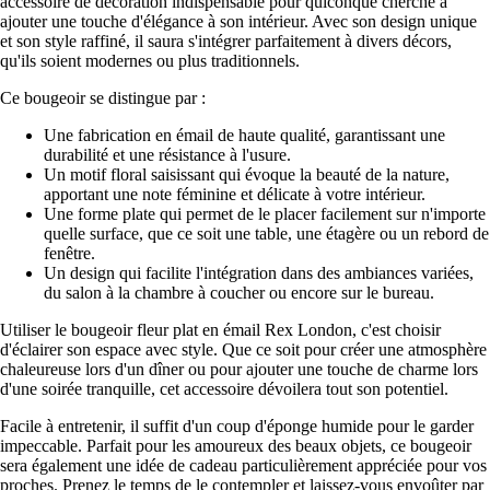
accessoire de décoration indispensable pour quiconque cherche à
ajouter une touche d'élégance à son intérieur. Avec son design unique
et son style raffiné, il saura s'intégrer parfaitement à divers décors,
qu'ils soient modernes ou plus traditionnels.
Ce bougeoir se distingue par :
Une fabrication en émail de haute qualité, garantissant une
durabilité et une résistance à l'usure.
Un motif floral saisissant qui évoque la beauté de la nature,
apportant une note féminine et délicate à votre intérieur.
Une forme plate qui permet de le placer facilement sur n'importe
quelle surface, que ce soit une table, une étagère ou un rebord de
fenêtre.
Un design qui facilite l'intégration dans des ambiances variées,
du salon à la chambre à coucher ou encore sur le bureau.
Utiliser le bougeoir fleur plat en émail Rex London, c'est choisir
d'éclairer son espace avec style. Que ce soit pour créer une atmosphère
chaleureuse lors d'un dîner ou pour ajouter une touche de charme lors
d'une soirée tranquille, cet accessoire dévoilera tout son potentiel.
Facile à entretenir, il suffit d'un coup d'éponge humide pour le garder
impeccable. Parfait pour les amoureux des beaux objets, ce bougeoir
sera également une idée de cadeau particulièrement appréciée pour vos
proches. Prenez le temps de le contempler et laissez-vous envoûter par