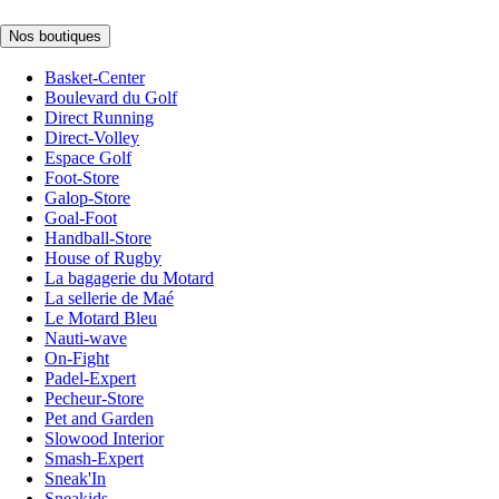
Nos boutiques
Basket-Center
Boulevard du Golf
Direct Running
Direct-Volley
Espace Golf
Foot-Store
Galop-Store
Goal-Foot
Handball-Store
House of Rugby
La bagagerie du Motard
La sellerie de Maé
Le Motard Bleu
Nauti-wave
On-Fight
Padel-Expert
Pecheur-Store
Pet and Garden
Slowood Interior
Smash-Expert
Sneak'In
Sneakids