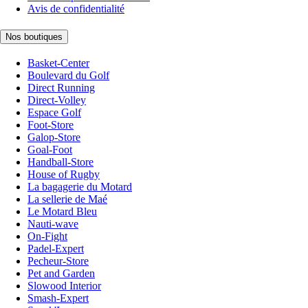
Avis de confidentialité
Nos boutiques
Basket-Center
Boulevard du Golf
Direct Running
Direct-Volley
Espace Golf
Foot-Store
Galop-Store
Goal-Foot
Handball-Store
House of Rugby
La bagagerie du Motard
La sellerie de Maé
Le Motard Bleu
Nauti-wave
On-Fight
Padel-Expert
Pecheur-Store
Pet and Garden
Slowood Interior
Smash-Expert