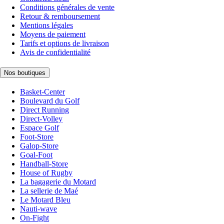
Conditions générales de vente
Retour & remboursement
Mentions légales
Moyens de paiement
Tarifs et options de livraison
Avis de confidentialité
Nos boutiques
Basket-Center
Boulevard du Golf
Direct Running
Direct-Volley
Espace Golf
Foot-Store
Galop-Store
Goal-Foot
Handball-Store
House of Rugby
La bagagerie du Motard
La sellerie de Maé
Le Motard Bleu
Nauti-wave
On-Fight