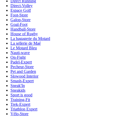
Direct Running
Direct-Volley
Espace Golf
Foot-Store
Galop-Store
Goal-Foot
Handball-Store
House of Rugby
La bagagerie du Motard
La sellerie de Maé
Le Motard Bleu
Nauti-wave
On-Fight
Padel-Expert
Pecheur-Store
Pet and Garden
Slowood Interior
Smash-Expert
Sneak'In
Sneakids
Sport is good
Training-Fit
Trek-Expert
Triathlon Expert
Vélo-Store