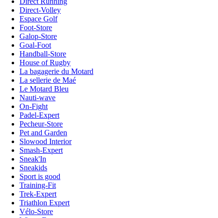
Direct Running
Direct-Volley
Espace Golf
Foot-Store
Galop-Store
Goal-Foot
Handball-Store
House of Rugby
La bagagerie du Motard
La sellerie de Maé
Le Motard Bleu
Nauti-wave
On-Fight
Padel-Expert
Pecheur-Store
Pet and Garden
Slowood Interior
Smash-Expert
Sneak'In
Sneakids
Sport is good
Training-Fit
Trek-Expert
Triathlon Expert
Vélo-Store