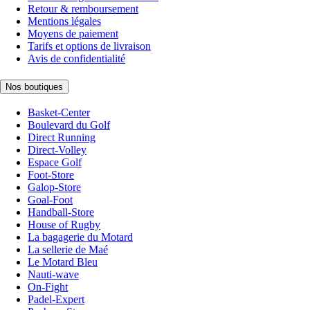
Retour & remboursement
Mentions légales
Moyens de paiement
Tarifs et options de livraison
Avis de confidentialité
Nos boutiques
Basket-Center
Boulevard du Golf
Direct Running
Direct-Volley
Espace Golf
Foot-Store
Galop-Store
Goal-Foot
Handball-Store
House of Rugby
La bagagerie du Motard
La sellerie de Maé
Le Motard Bleu
Nauti-wave
On-Fight
Padel-Expert