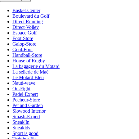
Basket-Center
Boulevard du Golf
Direct Running
Direct-Volley
Espace Golf
Foot-Store
Galop-Store
Goal-Foot
Handball-Store
House of Rugby
La bagagerie du Motard
La sellerie de Maé
Le Motard Bleu
Nauti-wave
On-Fight
Padel-Expert
Pecheur-Store
Pet and Garden
Slowood Interior
Smash-Expert
Sneak'In
Sneakids
Sport is good
Training-Fit