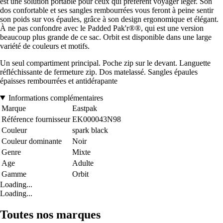
est une solution portable pour ceux qui préfèrent voyager léger. Son
dos confortable et ses sangles rembourrées vous feront à peine sentir
son poids sur vos épaules, grâce à son design ergonomique et élégant.
À ne pas confondre avec le Padded Pak'r®®, qui est une version
beaucoup plus grande de ce sac. Orbit est disponible dans une large
variété de couleurs et motifs.
Un seul compartiment principal. Poche zip sur le devant. Languette
réfléchissante de fermeture zip. Dos matelassé. Sangles épaules
épaisses rembourrées et antidérapante
Informations complémentaires
Marque
Eastpak
Référence fournisseur
EK000043N98
Couleur
spark black
Couleur dominante
Noir
Genre
Mixte
Age
Adulte
Gamme
Orbit
Loading...
Loading...
Toutes nos marques