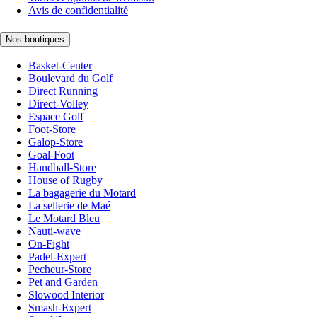
Avis de confidentialité
Nos boutiques
Basket-Center
Boulevard du Golf
Direct Running
Direct-Volley
Espace Golf
Foot-Store
Galop-Store
Goal-Foot
Handball-Store
House of Rugby
La bagagerie du Motard
La sellerie de Maé
Le Motard Bleu
Nauti-wave
On-Fight
Padel-Expert
Pecheur-Store
Pet and Garden
Slowood Interior
Smash-Expert