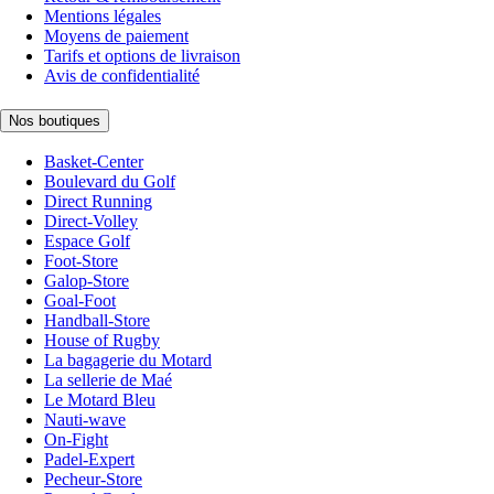
Mentions légales
Moyens de paiement
Tarifs et options de livraison
Avis de confidentialité
Nos boutiques
Basket-Center
Boulevard du Golf
Direct Running
Direct-Volley
Espace Golf
Foot-Store
Galop-Store
Goal-Foot
Handball-Store
House of Rugby
La bagagerie du Motard
La sellerie de Maé
Le Motard Bleu
Nauti-wave
On-Fight
Padel-Expert
Pecheur-Store