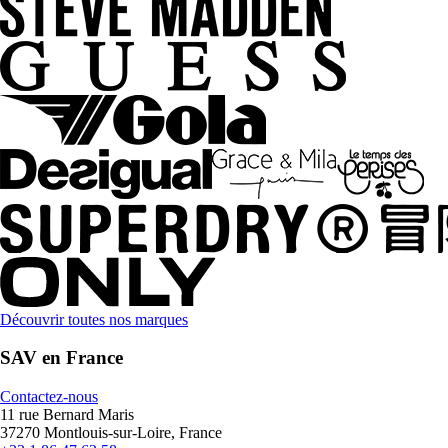
Découvrir toutes nos marques
SAV en France
Contactez-nous
11 rue Bernard Maris
37270 Montlouis-sur-Loire, France