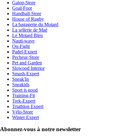
Galop-Store
Goal-Foot
Handball-Store
House of Rugby
La bagagerie du Motard
La sellerie de Maé
Le Motard Bleu
Nauti-wave
On-Fight
Padel-Expert
Pecheur-Store
Pet and Garden
Slowood Interior
Smash-Expert
Sneak'In
Sneakids
Sport is good
Training-Fit
Trek-Expert
Triathlon Expert
Vélo-Store
Winter Expert
Abonnez-vous à notre newsletter