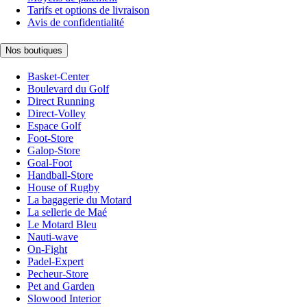
Tarifs et options de livraison
Avis de confidentialité
Nos boutiques
Basket-Center
Boulevard du Golf
Direct Running
Direct-Volley
Espace Golf
Foot-Store
Galop-Store
Goal-Foot
Handball-Store
House of Rugby
La bagagerie du Motard
La sellerie de Maé
Le Motard Bleu
Nauti-wave
On-Fight
Padel-Expert
Pecheur-Store
Pet and Garden
Slowood Interior