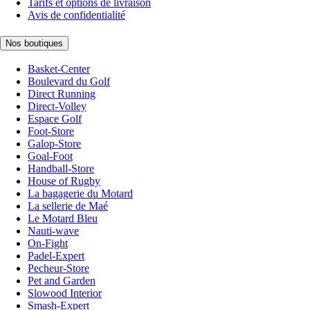
Tarifs et options de livraison
Avis de confidentialité
Nos boutiques
Basket-Center
Boulevard du Golf
Direct Running
Direct-Volley
Espace Golf
Foot-Store
Galop-Store
Goal-Foot
Handball-Store
House of Rugby
La bagagerie du Motard
La sellerie de Maé
Le Motard Bleu
Nauti-wave
On-Fight
Padel-Expert
Pecheur-Store
Pet and Garden
Slowood Interior
Smash-Expert