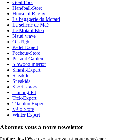
Goal-Foot
Handball-Store
House of Rugby
La bagagerie du Motard
La sellerie de Maé
Le Motard Bleu
Nauti-wave
On-Fight
Padel-Expert
Pecheur-Store
Pet and Garden
Slowood Interior
Smash-Expert
Sneak'In
Sneakids
Sport is good
Training-Fit
Trek-Expert
Triathlon Expert
Vélo-Store
Winter Expert
Abonnez-vous à notre newsletter
Profitez de -10% en vous inscrivant à notre newsletter