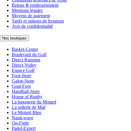
Retour & remboursement
Mentions légales
Moyens de paiement
Tarifs et options de livraison
Avis de confidentialité
Nos boutiques
Basket-Center
Boulevard du Golf
Direct Running
Direct-Volley
Espace Golf
Foot-Store
Galop-Store
Goal-Foot
Handball-Store
House of Rugby
La bagagerie du Motard
La sellerie de Maé
Le Motard Bleu
Nauti-wave
On-Fight
Padel-Expert