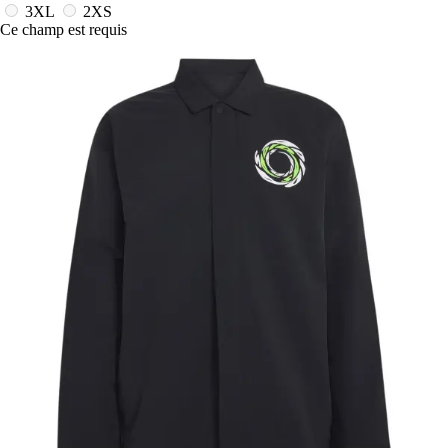
3XL
2XS
Ce champ est requis