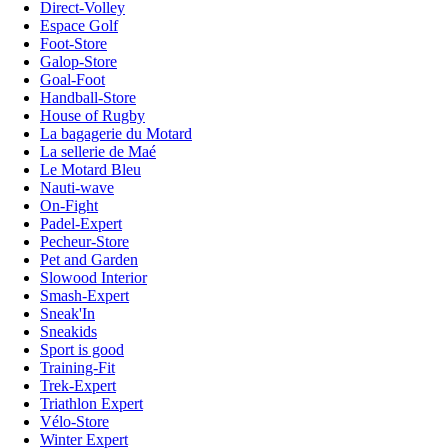
Direct-Volley
Espace Golf
Foot-Store
Galop-Store
Goal-Foot
Handball-Store
House of Rugby
La bagagerie du Motard
La sellerie de Maé
Le Motard Bleu
Nauti-wave
On-Fight
Padel-Expert
Pecheur-Store
Pet and Garden
Slowood Interior
Smash-Expert
Sneak'In
Sneakids
Sport is good
Training-Fit
Trek-Expert
Triathlon Expert
Vélo-Store
Winter Expert