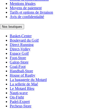
Mentions légales
Moyens de paiement
Tarifs et options de livraison
Avis de confidentialité
Nos boutiques
Basket-Center
Boulevard du Golf
Direct Running
Direct-Volley
Espace Golf
Foot-Store
Galop-Store
Goal-Foot
Handball-Store
House of Rugby
La bagagerie du Motard
La sellerie de Maé
Le Motard Bleu
Nauti-wave
On-Fight
Padel-Expert
Pecheur-Store