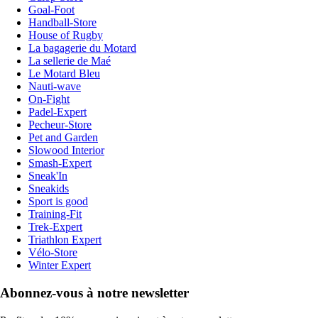
Goal-Foot
Handball-Store
House of Rugby
La bagagerie du Motard
La sellerie de Maé
Le Motard Bleu
Nauti-wave
On-Fight
Padel-Expert
Pecheur-Store
Pet and Garden
Slowood Interior
Smash-Expert
Sneak'In
Sneakids
Sport is good
Training-Fit
Trek-Expert
Triathlon Expert
Vélo-Store
Winter Expert
Abonnez-vous à notre newsletter