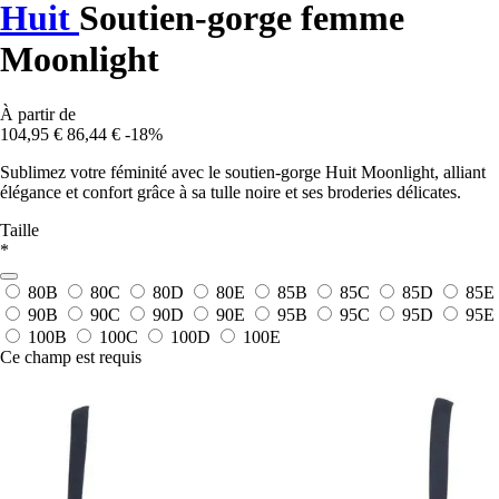
Huit
Soutien-gorge femme
Moonlight
À partir de
104,95 €
86,44 €
-18%
Sublimez votre féminité avec le soutien-gorge Huit Moonlight, alliant
élégance et confort grâce à sa tulle noire et ses broderies délicates.
Taille
*
80B
80C
80D
80E
85B
85C
85D
85E
90B
90C
90D
90E
95B
95C
95D
95E
100B
100C
100D
100E
Ce champ est requis