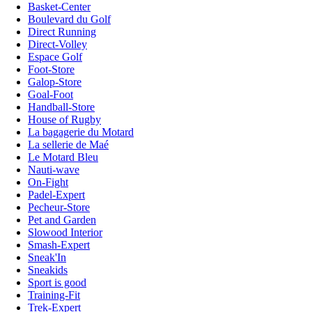
Basket-Center
Boulevard du Golf
Direct Running
Direct-Volley
Espace Golf
Foot-Store
Galop-Store
Goal-Foot
Handball-Store
House of Rugby
La bagagerie du Motard
La sellerie de Maé
Le Motard Bleu
Nauti-wave
On-Fight
Padel-Expert
Pecheur-Store
Pet and Garden
Slowood Interior
Smash-Expert
Sneak'In
Sneakids
Sport is good
Training-Fit
Trek-Expert