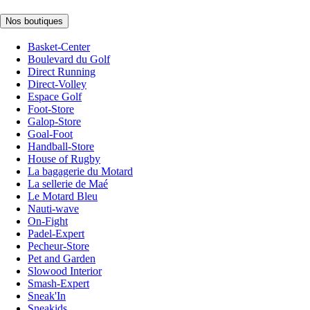
Nos boutiques
Basket-Center
Boulevard du Golf
Direct Running
Direct-Volley
Espace Golf
Foot-Store
Galop-Store
Goal-Foot
Handball-Store
House of Rugby
La bagagerie du Motard
La sellerie de Maé
Le Motard Bleu
Nauti-wave
On-Fight
Padel-Expert
Pecheur-Store
Pet and Garden
Slowood Interior
Smash-Expert
Sneak'In
Sneakids