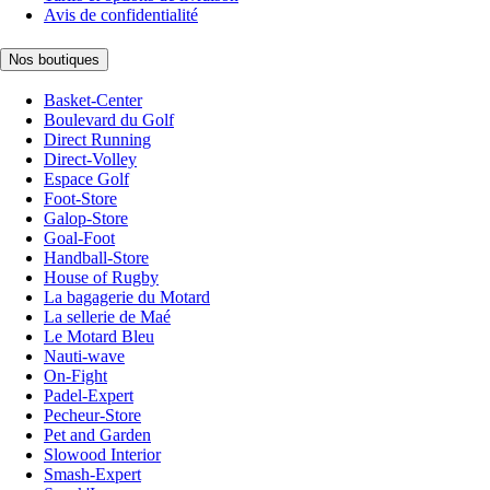
Avis de confidentialité
Nos boutiques
Basket-Center
Boulevard du Golf
Direct Running
Direct-Volley
Espace Golf
Foot-Store
Galop-Store
Goal-Foot
Handball-Store
House of Rugby
La bagagerie du Motard
La sellerie de Maé
Le Motard Bleu
Nauti-wave
On-Fight
Padel-Expert
Pecheur-Store
Pet and Garden
Slowood Interior
Smash-Expert