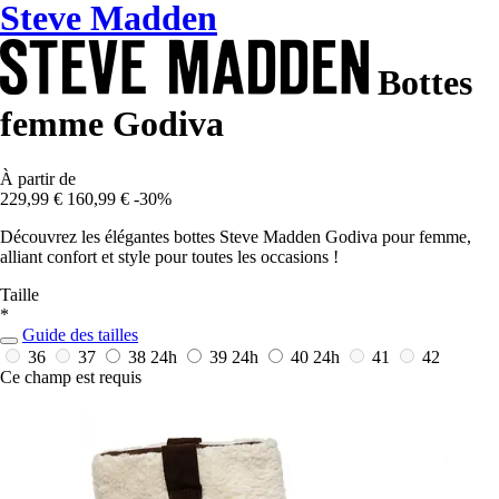
Steve Madden
Bottes
femme Godiva
À partir de
229,99 €
160,99 €
-30%
Découvrez les élégantes bottes Steve Madden Godiva pour femme,
alliant confort et style pour toutes les occasions !
Taille
*
Guide des tailles
36
37
38
24h
39
24h
40
24h
41
42
Ce champ est requis