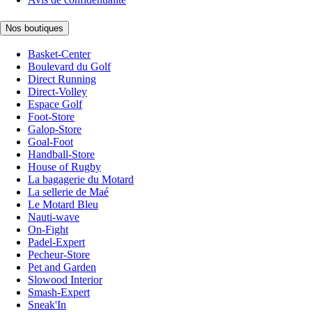
Nos boutiques
Basket-Center
Boulevard du Golf
Direct Running
Direct-Volley
Espace Golf
Foot-Store
Galop-Store
Goal-Foot
Handball-Store
House of Rugby
La bagagerie du Motard
La sellerie de Maé
Le Motard Bleu
Nauti-wave
On-Fight
Padel-Expert
Pecheur-Store
Pet and Garden
Slowood Interior
Smash-Expert
Sneak'In