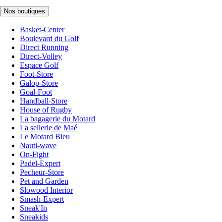
Nos boutiques
Basket-Center
Boulevard du Golf
Direct Running
Direct-Volley
Espace Golf
Foot-Store
Galop-Store
Goal-Foot
Handball-Store
House of Rugby
La bagagerie du Motard
La sellerie de Maé
Le Motard Bleu
Nauti-wave
On-Fight
Padel-Expert
Pecheur-Store
Pet and Garden
Slowood Interior
Smash-Expert
Sneak'In
Sneakids