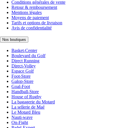
Conditions générales de vente
Retour & remboursement
Mentions légales
Moyens de paiement
Tarifs et options de livraison
Avis de confidentialité
Nos boutiques
Basket-Center
Boulevard du Golf
Direct Running
Direct-Volley
Espace Golf
Foot-Store
Galop-Store
Goal-Foot
Handball-Store
House of Rugby
La bagagerie du Motard
La sellerie de Maé
Le Motard Bleu
Nauti-wave
On-Fight
Padel-Expert