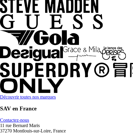
Découvrir toutes nos marques
SAV en France
Contactez-nous
11 rue Bernard Maris
37270 Montlouis-sur-Loire, France