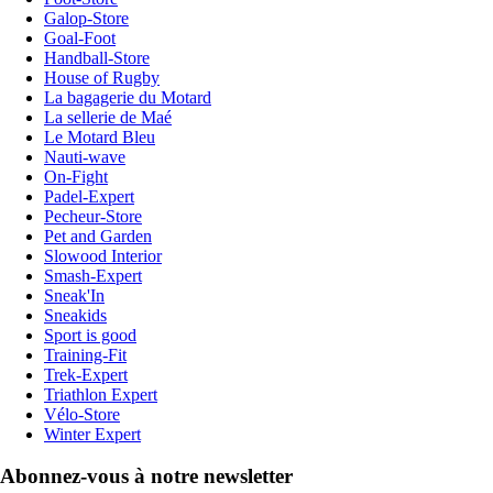
Galop-Store
Goal-Foot
Handball-Store
House of Rugby
La bagagerie du Motard
La sellerie de Maé
Le Motard Bleu
Nauti-wave
On-Fight
Padel-Expert
Pecheur-Store
Pet and Garden
Slowood Interior
Smash-Expert
Sneak'In
Sneakids
Sport is good
Training-Fit
Trek-Expert
Triathlon Expert
Vélo-Store
Winter Expert
Abonnez-vous à notre newsletter