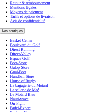
Retour & remboursement
Mentions légales
Moyens de paiement
Tarifs et options de livraison
Avis de confidentialité
Nos boutiques
Basket-Center
Boulevard du Golf
Direct Running
Direct-Volley
Espace Golf
Foot-Store
Galop-Store
Goal-Foot
Handball-Store
House of Rugby
La bagagerie du Motard
La sellerie de Maé
Le Motard Bleu
Nauti-wave
On-Fight
Padel-Expert