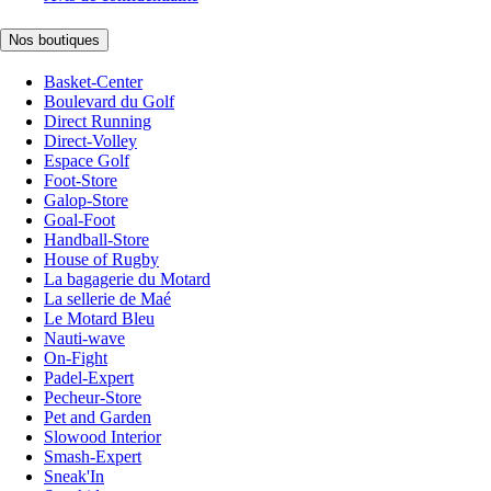
Nos boutiques
Basket-Center
Boulevard du Golf
Direct Running
Direct-Volley
Espace Golf
Foot-Store
Galop-Store
Goal-Foot
Handball-Store
House of Rugby
La bagagerie du Motard
La sellerie de Maé
Le Motard Bleu
Nauti-wave
On-Fight
Padel-Expert
Pecheur-Store
Pet and Garden
Slowood Interior
Smash-Expert
Sneak'In