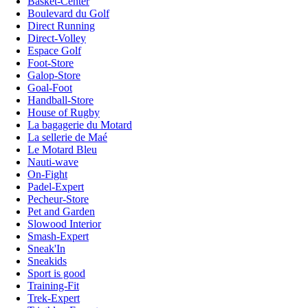
Basket-Center
Boulevard du Golf
Direct Running
Direct-Volley
Espace Golf
Foot-Store
Galop-Store
Goal-Foot
Handball-Store
House of Rugby
La bagagerie du Motard
La sellerie de Maé
Le Motard Bleu
Nauti-wave
On-Fight
Padel-Expert
Pecheur-Store
Pet and Garden
Slowood Interior
Smash-Expert
Sneak'In
Sneakids
Sport is good
Training-Fit
Trek-Expert