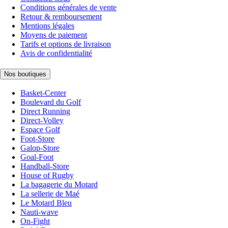
Conditions générales de vente
Retour & remboursement
Mentions légales
Moyens de paiement
Tarifs et options de livraison
Avis de confidentialité
Nos boutiques
Basket-Center
Boulevard du Golf
Direct Running
Direct-Volley
Espace Golf
Foot-Store
Galop-Store
Goal-Foot
Handball-Store
House of Rugby
La bagagerie du Motard
La sellerie de Maé
Le Motard Bleu
Nauti-wave
On-Fight