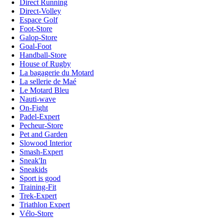
Direct Running
Direct-Volley
Espace Golf
Foot-Store
Galop-Store
Goal-Foot
Handball-Store
House of Rugby
La bagagerie du Motard
La sellerie de Maé
Le Motard Bleu
Nauti-wave
On-Fight
Padel-Expert
Pecheur-Store
Pet and Garden
Slowood Interior
Smash-Expert
Sneak'In
Sneakids
Sport is good
Training-Fit
Trek-Expert
Triathlon Expert
Vélo-Store