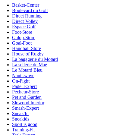
Basket-Center
Boulevard du Golf
Direct Running
Direct-Volley
Espace Golf
Foot-Store
Galop-Store
Goal-Foot
Handball-Store
House of Rugby
La bagagerie du Motard
La sellerie de Maé
Le Motard Bleu
Nauti-wave
On-Fight
Padel-Expert
Pecheur-Store
Pet and Garden
Slowood Interior
Smash-Expert
Sneak'In
Sneakids
Sport is good
Training-Fit