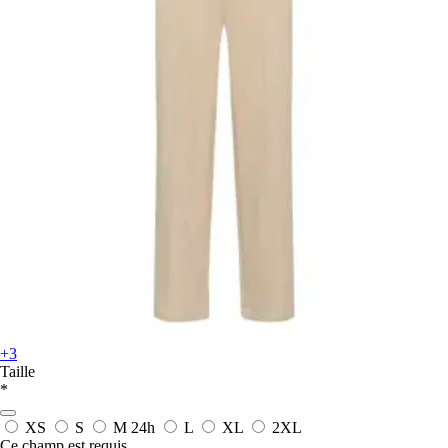
+3
Taille
*
XS
S
M
24h
L
XL
2XL
Ce champ est requis