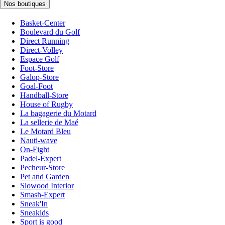
Nos boutiques
Basket-Center
Boulevard du Golf
Direct Running
Direct-Volley
Espace Golf
Foot-Store
Galop-Store
Goal-Foot
Handball-Store
House of Rugby
La bagagerie du Motard
La sellerie de Maé
Le Motard Bleu
Nauti-wave
On-Fight
Padel-Expert
Pecheur-Store
Pet and Garden
Slowood Interior
Smash-Expert
Sneak'In
Sneakids
Sport is good