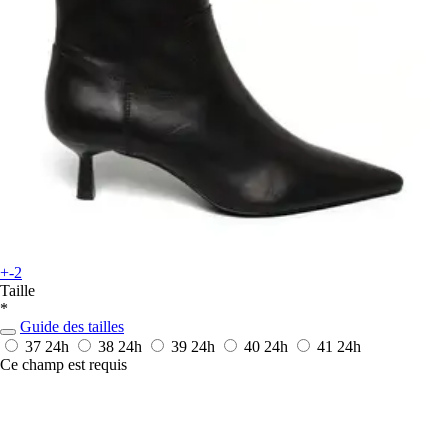
+-2
Taille
*
Guide des tailles
37
24h
38
24h
39
24h
40
24h
41
24h
Ce champ est requis