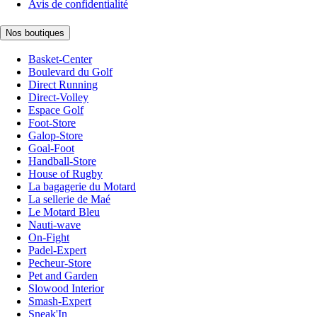
Avis de confidentialité
Nos boutiques
Basket-Center
Boulevard du Golf
Direct Running
Direct-Volley
Espace Golf
Foot-Store
Galop-Store
Goal-Foot
Handball-Store
House of Rugby
La bagagerie du Motard
La sellerie de Maé
Le Motard Bleu
Nauti-wave
On-Fight
Padel-Expert
Pecheur-Store
Pet and Garden
Slowood Interior
Smash-Expert
Sneak'In