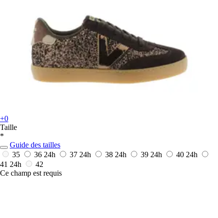
+0
Taille
*
Guide des tailles
35
36
24h
37
24h
38
24h
39
24h
40
24h
41
24h
42
Ce champ est requis