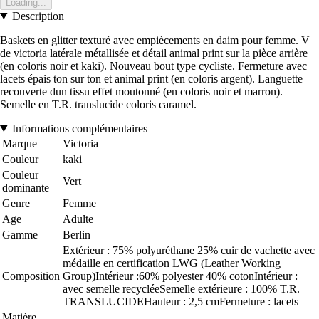
Loading...
Description
Baskets en glitter texturé avec empiècements en daim pour femme. V
de victoria latérale métallisée et détail animal print sur la pièce arrière
(en coloris noir et kaki). Nouveau bout type cycliste. Fermeture avec
lacets épais ton sur ton et animal print (en coloris argent). Languette
recouverte dun tissu effet moutonné (en coloris noir et marron).
Semelle en T.R. translucide coloris caramel.
Informations complémentaires
Marque
Victoria
Couleur
kaki
Couleur
Vert
dominante
Genre
Femme
Age
Adulte
Gamme
Berlin
Extérieur : 75% polyuréthane 25% cuir de vachette avec
médaille en certification LWG (Leather Working
Composition
Group)Intérieur :60% polyester 40% cotonIntérieur :
avec semelle recycléeSemelle extérieure : 100% T.R.
TRANSLUCIDEHauteur : 2,5 cmFermeture : lacets
Matière