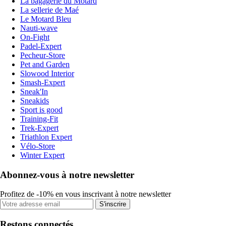
La bagagerie du Motard
La sellerie de Maé
Le Motard Bleu
Nauti-wave
On-Fight
Padel-Expert
Pecheur-Store
Pet and Garden
Slowood Interior
Smash-Expert
Sneak'In
Sneakids
Sport is good
Training-Fit
Trek-Expert
Triathlon Expert
Vélo-Store
Winter Expert
Abonnez-vous à notre newsletter
Profitez de -10% en vous inscrivant à notre newsletter
S'inscrire
Restons connectés