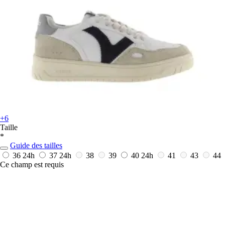
+6
Taille
*
Guide des tailles
36
24h
37
24h
38
39
40
24h
41
43
44
Ce champ est requis