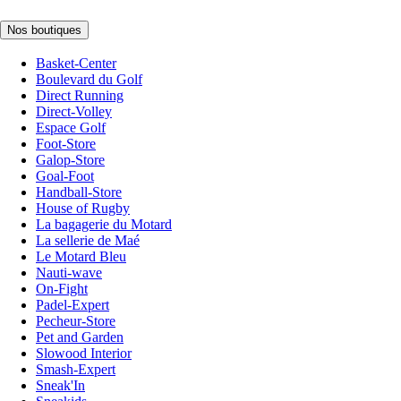
Nos boutiques
Basket-Center
Boulevard du Golf
Direct Running
Direct-Volley
Espace Golf
Foot-Store
Galop-Store
Goal-Foot
Handball-Store
House of Rugby
La bagagerie du Motard
La sellerie de Maé
Le Motard Bleu
Nauti-wave
On-Fight
Padel-Expert
Pecheur-Store
Pet and Garden
Slowood Interior
Smash-Expert
Sneak'In