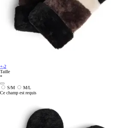
+-2
Taille
*
S/M
M/L
Ce champ est requis