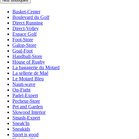
Nos boutiques
Basket-Center
Boulevard du Golf
Direct Running
Direct-Volley
Espace Golf
Foot-Store
Galop-Store
Goal-Foot
Handball-Store
House of Rugby
La bagagerie du Motard
La sellerie de Maé
Le Motard Bleu
Nauti-wave
On-Fight
Padel-Expert
Pecheur-Store
Pet and Garden
Slowood Interior
Smash-Expert
Sneak'In
Sneakids
Sport is good