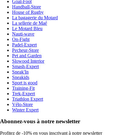
Goal-Foot
Handball-Store
House of Rugby
La bagagerie du Motard
La sellerie de Maé
Le Motard Bleu
Nauti-wave
On-Fight
Padel-Expert
Pecheur-Store
Pet and Garden
Slowood Interior
Smash-Expert
Sneak'In
Sneakids
Sport is good
Training-Fit
Trek-Expert
Triathlon Expert
Vélo-Store
Winter Expert
Abonnez-vous à notre newsletter
Profitez de -10% en vous inscrivant à notre newsletter