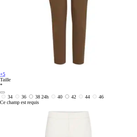
+5
Taille
*
34
36
38
24h
40
42
44
46
Ce champ est requis