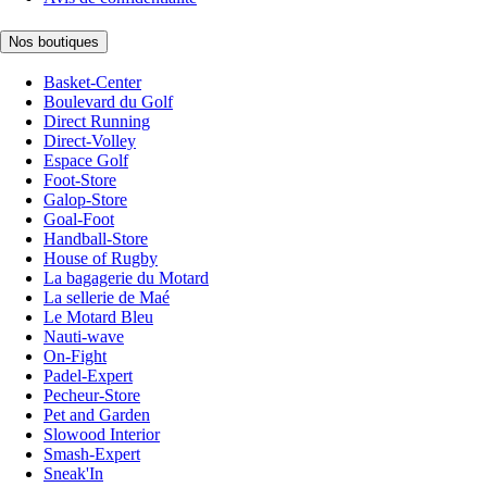
Nos boutiques
Basket-Center
Boulevard du Golf
Direct Running
Direct-Volley
Espace Golf
Foot-Store
Galop-Store
Goal-Foot
Handball-Store
House of Rugby
La bagagerie du Motard
La sellerie de Maé
Le Motard Bleu
Nauti-wave
On-Fight
Padel-Expert
Pecheur-Store
Pet and Garden
Slowood Interior
Smash-Expert
Sneak'In